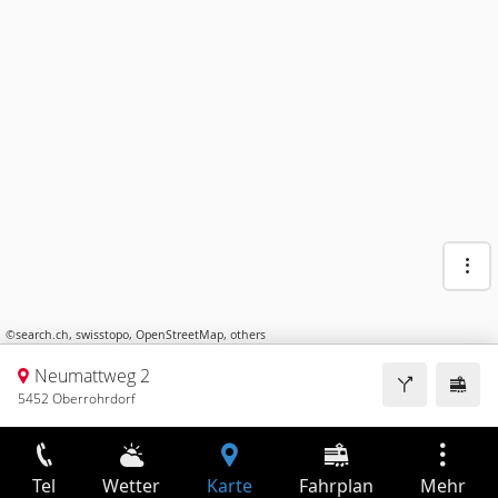
©
search.ch
,
swisstopo
,
OpenStreetMap
,
others
Neumattweg 2
5452 Oberrohrdorf
Tel
Wetter
Karte
Fahrplan
Mehr