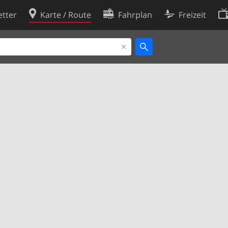
tter
Karte / Route
Fahrplan
Freizeit
Cookie-Richtlinie
ingungen
Cookie-Einstellungen
rklärung
Entwickler