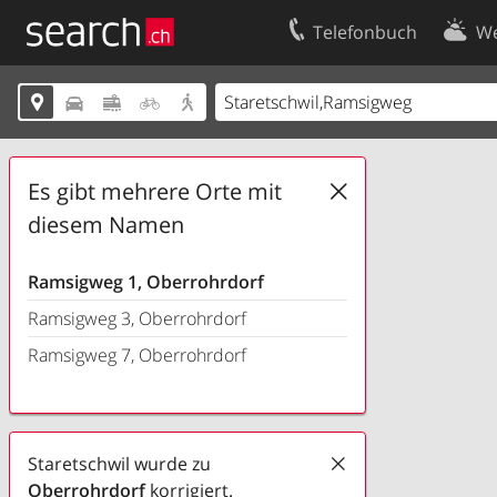
Telefonbuch
We
Ihr Eintrag
Kontakt





Kundencenter Geschäftskunden
Nutzungsbed
Impressum
Datenschutze
Es gibt mehrere Orte mit
diesem Namen
Ramsigweg 1, Oberrohrdorf
Ramsigweg 3, Oberrohrdorf
Ramsigweg 7, Oberrohrdorf
Staretschwil wurde zu
Oberrohrdorf
korrigiert.