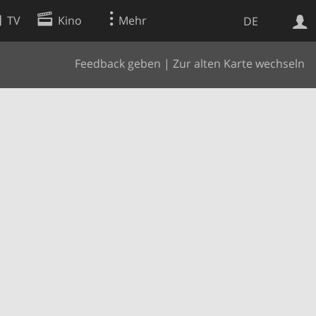
TV
Kino
Mehr
DE
Feedback geben
|
Zur alten Karte wechseln
Websuche
Apps