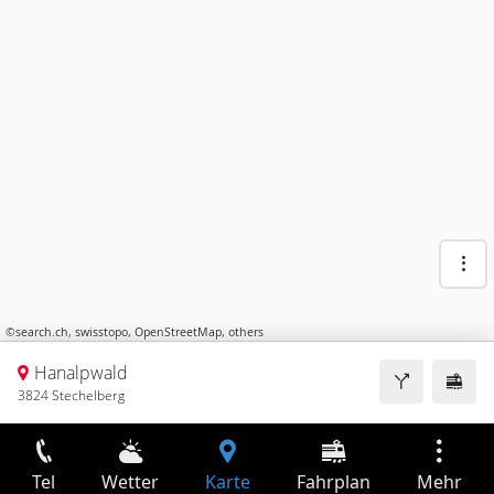
©
search.ch
,
swisstopo
,
OpenStreetMap
,
others
Hanalpwald
3824 Stechelberg
Tel
Wetter
Karte
Fahrplan
Mehr