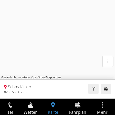
©
search.ch
,
swisstopo
,
OpenStreetMap
,
others
Schmaläcker
8266 Steckborn
Tel
Wetter
Karte
Fahrplan
Mehr