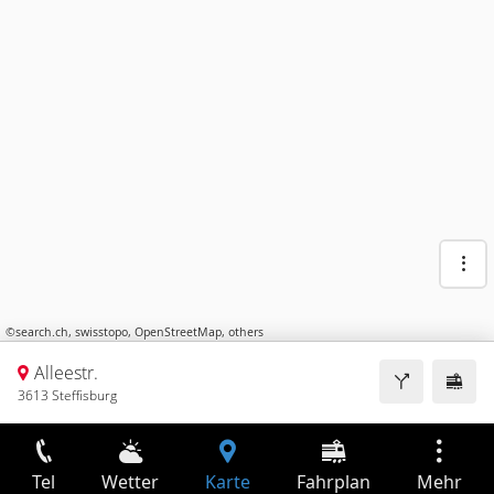
©
search.ch
,
swisstopo
,
OpenStreetMap
,
others
Alleestr.
3613 Steffisburg
Tel
Wetter
Karte
Fahrplan
Mehr