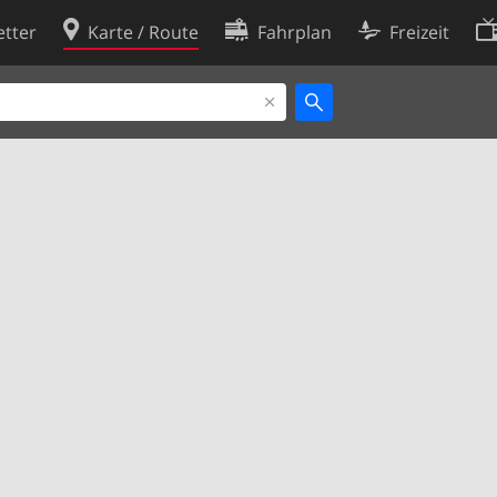
tter
Karte / Route
Fahrplan
Freizeit
Cookie-Richtlinie
ingungen
Cookie-Einstellungen
rklärung
Entwickler