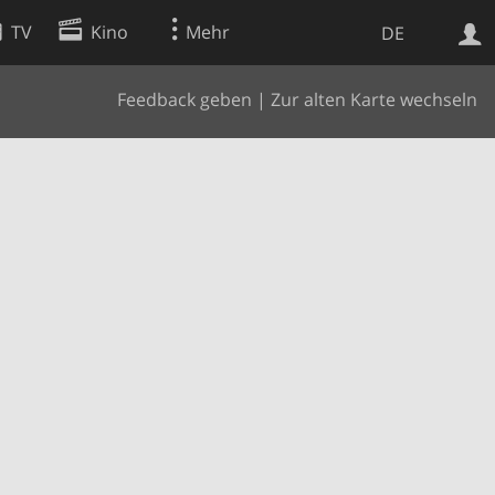
TV
Kino
Mehr
DE
Feedback geben
|
Zur alten Karte wechseln
Websuche
Apps