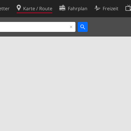
tter
Karte / Route
Fahrplan
Freizeit
Cookie-Richtlinie
ingungen
Cookie-Einstellungen
rklärung
Entwickler