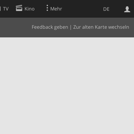
TV
Kino
Mehr
DE
Feedback geben
|
Zur alten Karte wechseln
Websuche
Apps