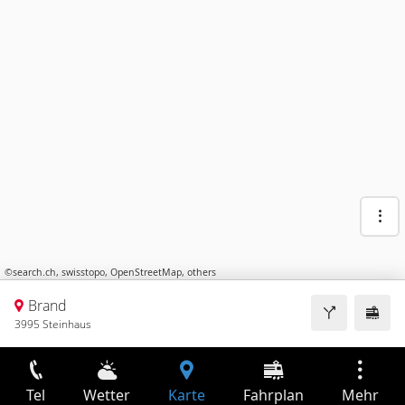
©
search.ch
,
swisstopo
,
OpenStreetMap
,
others
Brand
3995 Steinhaus
Tel
Wetter
Karte
Fahrplan
Mehr