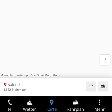
©
search.ch
,
swisstopo
,
OpenStreetMap
,
others
Salenstr.
8162 Steinmaur
Tel
Wetter
Karte
Fahrplan
Mehr