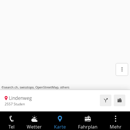
©
search.ch
,
swisstopo
,
OpenStreetMap
,
others
Lindenweg
2557 Studen
Tel
Wetter
Karte
Fahrplan
Mehr