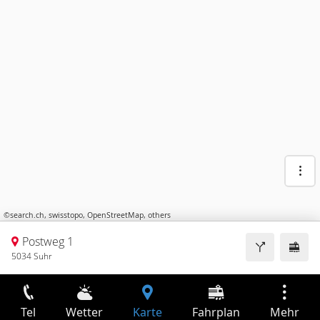
©
search.ch
,
swisstopo
,
OpenStreetMap
,
others
Postweg 1
5034 Suhr
Tel
Wetter
Karte
Fahrplan
Mehr