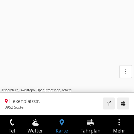
©
search.ch
,
swisstopo
,
OpenStreetMap
,
others
Hexenplatzstr.
3952 Susten
Tel
Wetter
Karte
Fahrplan
Mehr