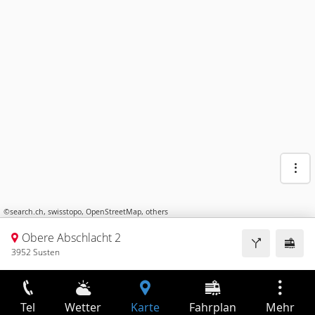
©
search.ch
,
swisstopo
,
OpenStreetMap
,
others
Obere Abschlacht 2
3952 Susten
Tel
Wetter
Karte
Fahrplan
Mehr