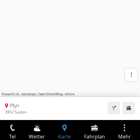
©
search.ch
,
swisstopo
,
OpenStreetMap
,
others
Pfyn
3952 Susten
Tel
Wetter
Karte
Fahrplan
Mehr