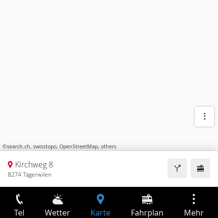
©
search.ch
,
swisstopo
,
OpenStreetMap
,
others
Kirchweg 8
8274 Tägerwilen
Tel
Wetter
Karte
Fahrplan
Mehr