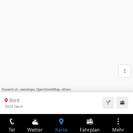
©
search.ch
,
swisstopo
,
OpenStreetMap
,
others
Bord
3929 Täsch
Tel
Wetter
Karte
Fahrplan
Mehr