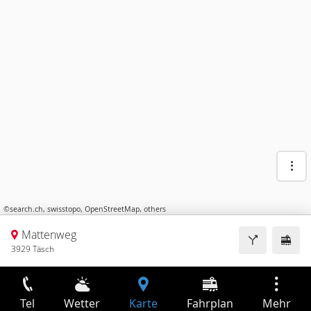
©
search.ch
,
swisstopo
,
OpenStreetMap
,
others
Mattenweg
3929 Täsch
Tel
Wetter
Karte
Fahrplan
Mehr