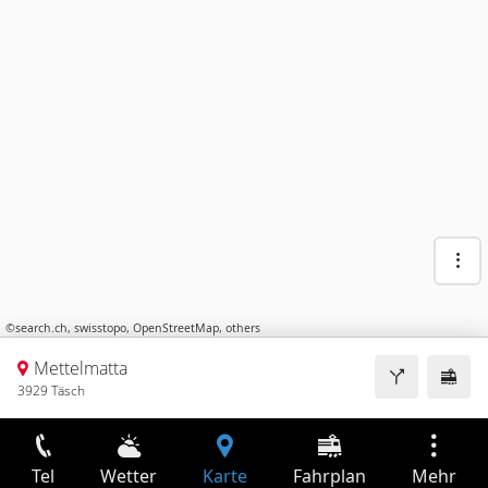
©
search.ch
,
swisstopo
,
OpenStreetMap
,
others
Mettelmatta
3929 Täsch
Tel
Wetter
Karte
Fahrplan
Mehr