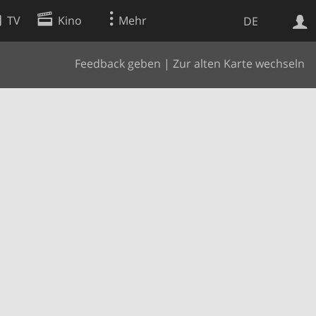
TV
Kino
Mehr
DE
Feedback geben
|
Zur alten Karte wechseln
Websuche
Apps