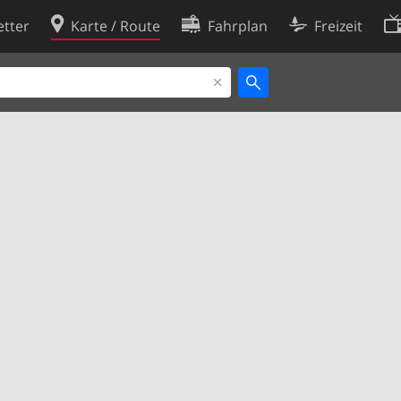
tter
Karte / Route
Fahrplan
Freizeit
Cookie-Richtlinie
ingungen
Cookie-Einstellungen
rklärung
Entwickler