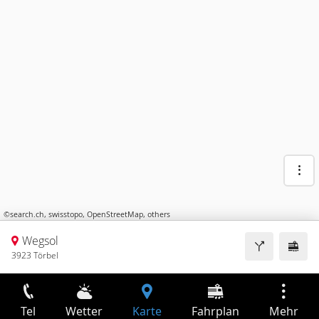
©
search.ch
,
swisstopo
,
OpenStreetMap
,
others
Wegsol
3923 Törbel
Tel
Wetter
Karte
Fahrplan
Mehr