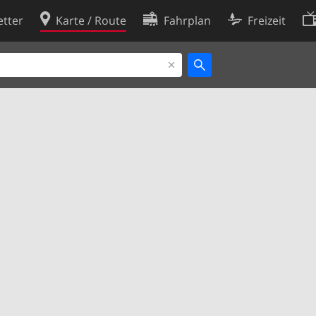
tter
Karte / Route
Fahrplan
Freizeit
Cookie-Richtlinie
ingungen
Cookie-Einstellungen
rklärung
Entwickler