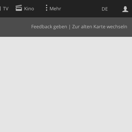
TV
Kino
Mehr
DE
Feedback geben
|
Zur alten Karte wechseln
Websuche
Apps