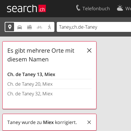
Telefonbuch
We
Ihr Eintrag
Kontakt





Kundencenter Geschäftskunden
Nutzungsbed
Impressum
Datenschutze
Es gibt mehrere Orte mit
diesem Namen
Ch. de Taney 13, Miex
Ch. de Taney 20, Miex
Ch. de Taney 32, Miex
Taney wurde zu
Miex
korrigiert.