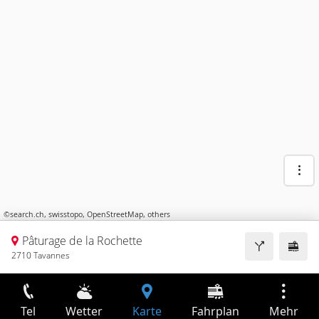
©
search.ch
,
swisstopo
,
OpenStreetMap
,
others
Pâturage de la Rochette
2710 Tavannes
Tel
Wetter
Karte
Fahrplan
Mehr