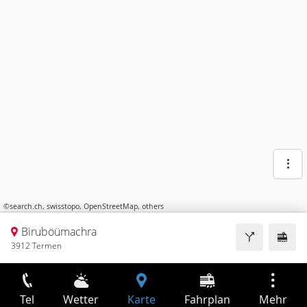
©
search.ch
,
swisstopo
,
OpenStreetMap
,
others
Biruböümachra
3912 Termen
Tel
Wetter
Karte
Fahrplan
Mehr