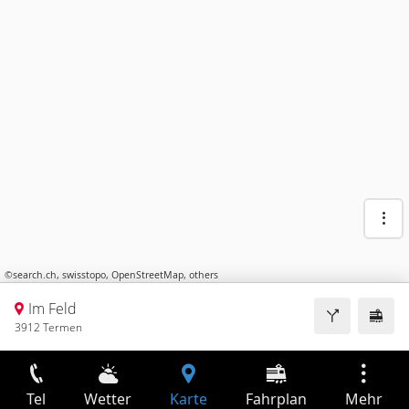
©
search.ch
,
swisstopo
,
OpenStreetMap
,
others
Im Feld
3912 Termen
Tel
Wetter
Karte
Fahrplan
Mehr