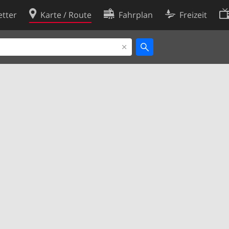
tter
Karte / Route
Fahrplan
Freizeit
Cookie-Richtlinie
ingungen
Cookie-Einstellungen
rklärung
Entwickler