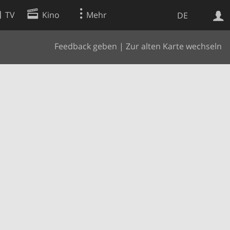
TV
Kino
Mehr
DE
Feedback geben
|
Zur alten Karte wechseln
Websuche
Apps