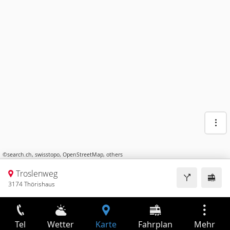
©
search.ch
,
swisstopo
,
OpenStreetMap
,
others
Troslenweg
3174 Thörishaus
Tel
Wetter
Karte
Fahrplan
Mehr