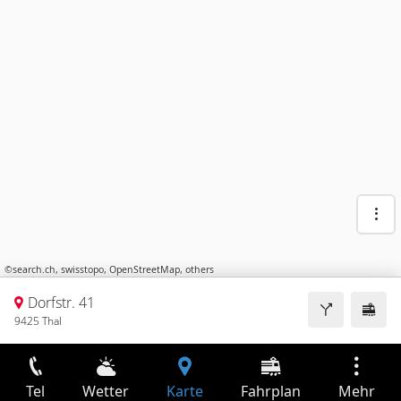
©
search.ch
,
swisstopo
,
OpenStreetMap
,
others
Dorfstr. 41
9425 Thal
Tel
Wetter
Karte
Fahrplan
Mehr