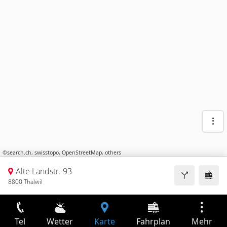
©
search.ch
,
swisstopo
,
OpenStreetMap
,
others
Alte Landstr. 93
8800 Thalwil
Tel
Wetter
Karte
Fahrplan
Mehr