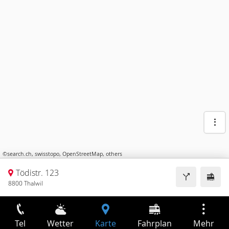
©
search.ch
,
swisstopo
,
OpenStreetMap
,
others
Tödistr. 123
8800 Thalwil
Tel
Wetter
Karte
Fahrplan
Mehr