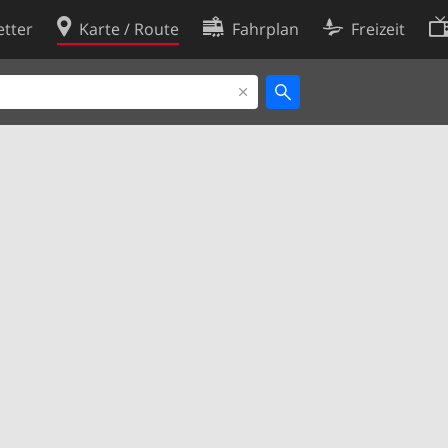
tter
Karte / Route
Fahrplan
Freizeit
Cookie-Richtlinie
ingungen
Cookie-Einstellungen
rklärung
Entwickler