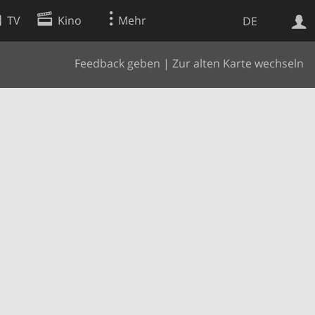
TV
Kino
Mehr
DE
Feedback geben
|
Zur alten Karte wechseln
Websuche
Apps