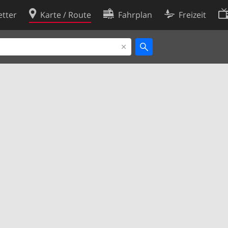
tter
Karte / Route
Fahrplan
Freizeit
Cookie-Richtlinie
ingungen
Cookie-Einstellungen
rklärung
Entwickler