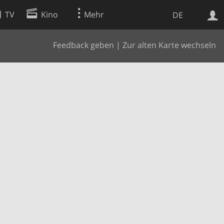
TV
Kino
Mehr
DE
Feedback geben
|
Zur alten Karte wechseln
Websuche
Apps