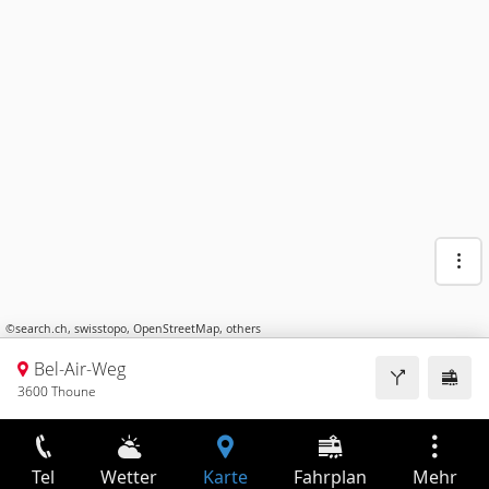
©
search.ch
,
swisstopo
,
OpenStreetMap
,
others
Bel-Air-Weg
3600 Thoune
Tel
Wetter
Karte
Fahrplan
Mehr