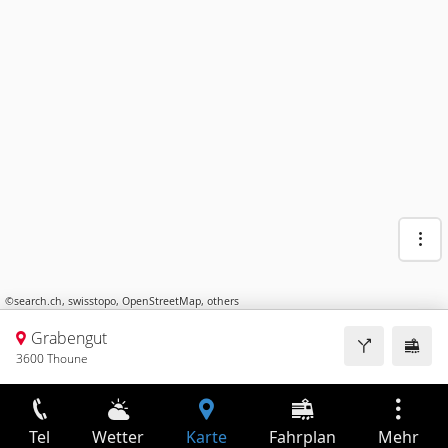
©
search.ch
,
swisstopo
,
OpenStreetMap
,
others
Grabengut
3600 Thoune
Tel
Wetter
Karte
Fahrplan
Mehr