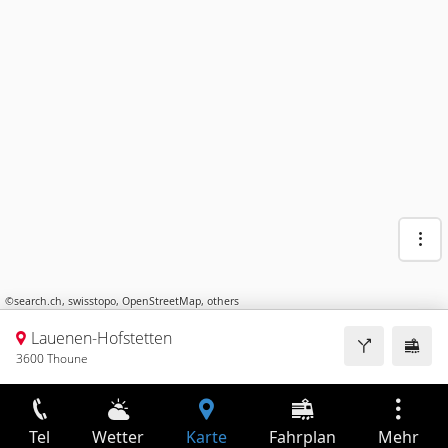
©
search.ch
,
swisstopo
,
OpenStreetMap
,
others
Lauenen-Hofstetten
3600 Thoune
Tel
Wetter
Karte
Fahrplan
Mehr