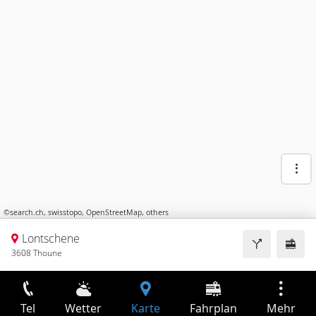
©
search.ch
,
swisstopo
,
OpenStreetMap
,
others
Lontschene
3608 Thoune
Tel
Wetter
Karte
Fahrplan
Mehr