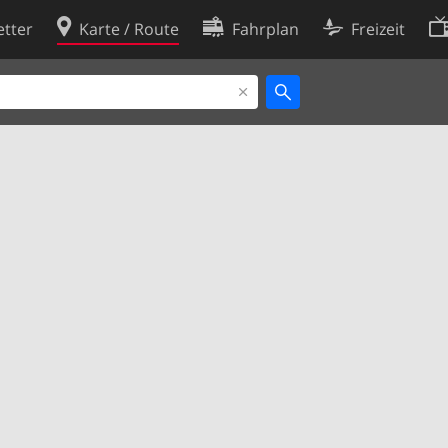
tter
Karte / Route
Fahrplan
Freizeit
Cookie-Richtlinie
ingungen
Cookie-Einstellungen
rklärung
Entwickler