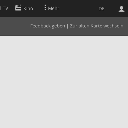
TV
Kino
Mehr
DE
Feedback geben
|
Zur alten Karte wechseln
Websuche
Apps