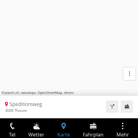
©
search.ch
,
swisstopo
,
OpenStreetMap
,
others
Speditionsweg
3600 Thoune
Tel
Wetter
Karte
Fahrplan
Mehr