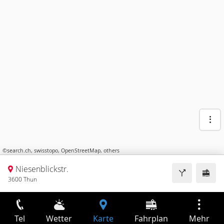
©
search.ch
,
swisstopo
,
OpenStreetMap
,
others
Niesenblickstr.
3600 Thun
Tel
Wetter
Karte
Fahrplan
Mehr