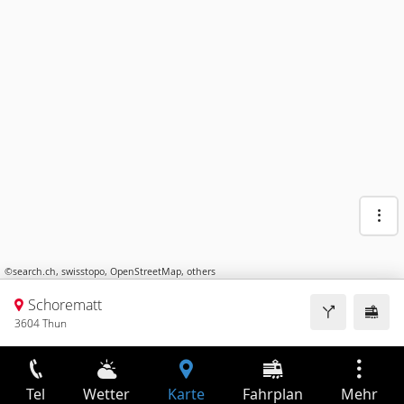
©
search.ch
,
swisstopo
,
OpenStreetMap
,
others
Schorematt
3604 Thun
Tel
Wetter
Karte
Fahrplan
Mehr