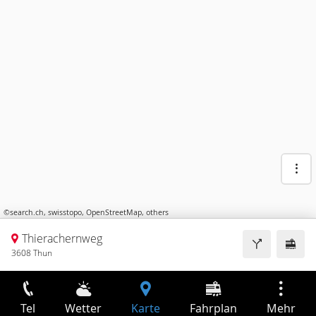
©
search.ch
,
swisstopo
,
OpenStreetMap
,
others
Thierachernweg
3608 Thun
Tel
Wetter
Karte
Fahrplan
Mehr