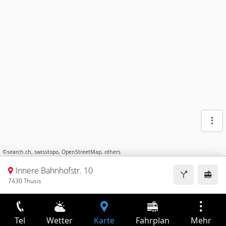
©
search.ch
,
swisstopo
,
OpenStreetMap
,
others
Innere Bahnhofstr. 10
7430 Thusis
Tel
Wetter
Karte
Fahrplan
Mehr