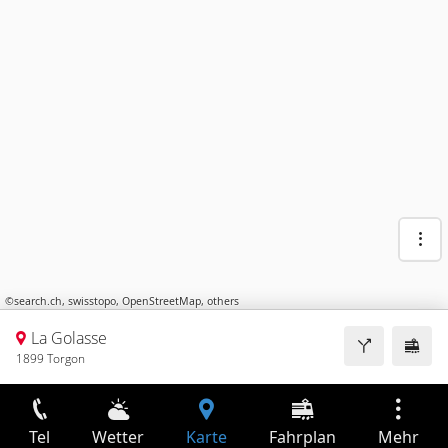
©
search.ch
,
swisstopo
,
OpenStreetMap
,
others
La Golasse
1899 Torgon
Tel
Wetter
Karte
Fahrplan
Mehr