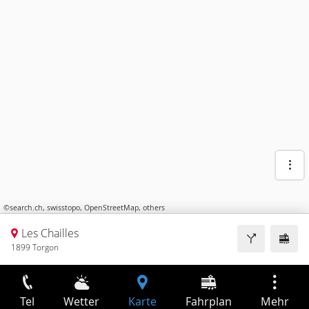
©
search.ch
,
swisstopo
,
OpenStreetMap
,
others
Les Chailles
1899 Torgon
Tel
Wetter
Karte
Fahrplan
Mehr