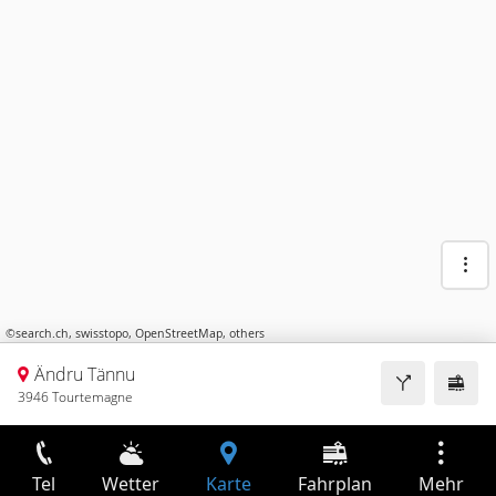
©
search.ch
,
swisstopo
,
OpenStreetMap
,
others
Ändru Tännu
3946 Tourtemagne
Tel
Wetter
Karte
Fahrplan
Mehr