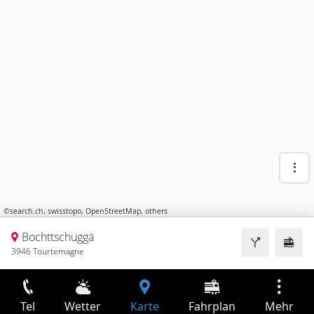
©
search.ch
,
swisstopo
,
OpenStreetMap
,
others
Bochttschuggä
3946 Tourtemagne
Tel
Wetter
Karte
Fahrplan
Mehr