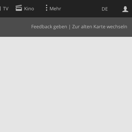
TV
Kino
Mehr
DE
Feedback geben
|
Zur alten Karte wechseln
Websuche
Apps