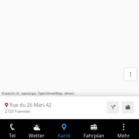
©
search.ch
,
swisstopo
,
OpenStreetMap
,
others
Rue du 26-Mars 42
2720 Tramelan
Tel
Wetter
Karte
Fahrplan
Mehr