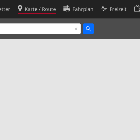
tter
Karte / Route
Fahrplan
Freizeit
Cookie-Richtlinie
ingungen
Cookie-Einstellungen
rklärung
Entwickler