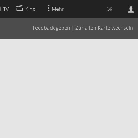
TV
Kino
Mehr
DE
Feedback geben
|
Zur alten Karte wechseln
Websuche
Apps