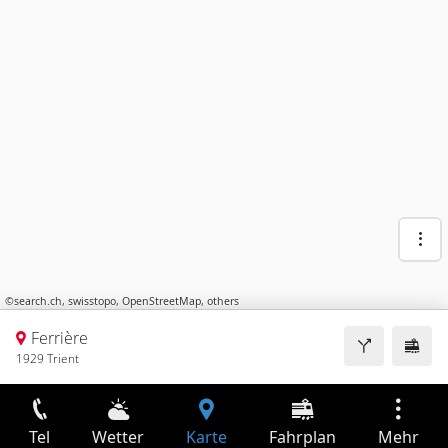
©
search.ch
,
swisstopo
,
OpenStreetMap
,
others
Ferrière
1929 Trient
Tel
Wetter
Karte
Fahrplan
Mehr