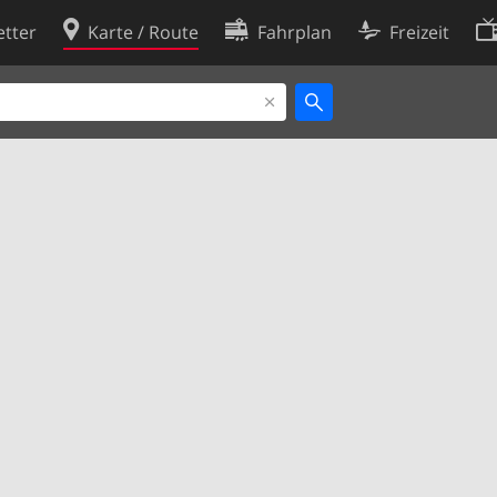
tter
Karte / Route
Fahrplan
Freizeit
Cookie-Richtlinie
ingungen
Cookie-Einstellungen
rklärung
Entwickler