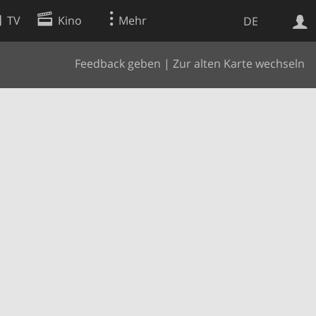
TV
Kino
Mehr
DE
Feedback geben
|
Zur alten Karte wechseln
Websuche
Apps